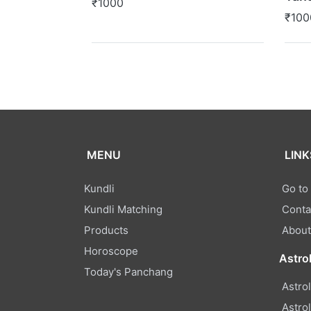
₹1000
₹100
MENU
LINK
Kundli
Go to
Kundli Matching
Conta
Products
About
Horoscope
Astro
Today's Panchang
Astro
Astro