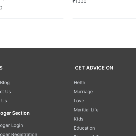
₹1000
0
S
GET ADVICE ON
 Blog
Helth
ct Us
Marriage
 Us
Love
Maritial Life
loger Section
Kids
loger Login
Education
loger Registration